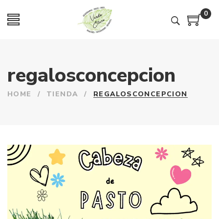
0
regalosconcepcion
HOME
/
TIENDA
/
REGALOSCONCEPCION