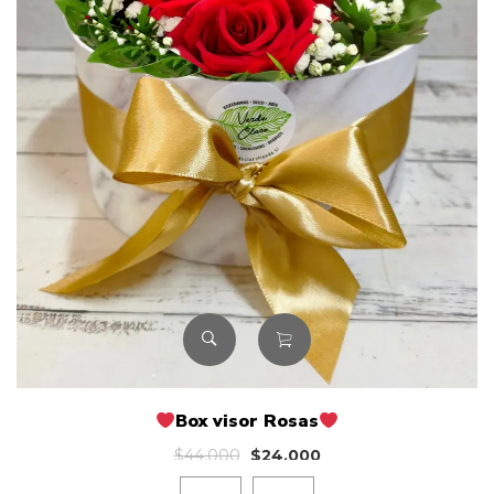
Box visor Rosas
El
El
$
44.000
$
24.000
precio
precio