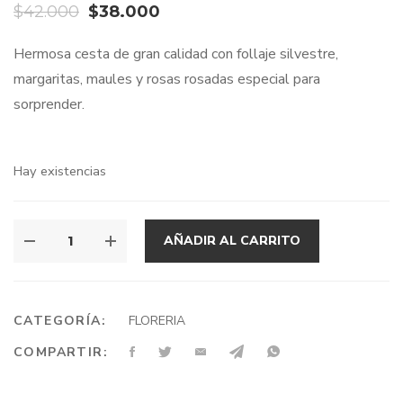
El
El
$
42.000
$
38.000
precio
precio
Hermosa cesta de gran calidad con follaje silvestre,
original
actual
margaritas, maules y rosas rosadas especial para
era:
es:
sorprender.
$42.000.
$38.000.
Hay existencias
AÑADIR AL CARRITO
CATEGORÍA:
FLORERIA
COMPARTIR: