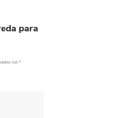
reda para
rcados con
*