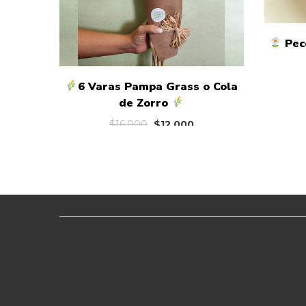
Pece
6 Varas Pampa Grass o Cola
de Zorro
El
El
$
16.000
$
12.000
precio
precio
original
actual
era:
es:
$16.000.
$12.000.