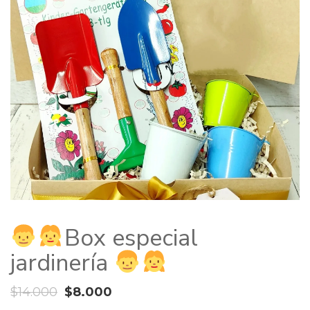
Box especial
jardinería
El
El
$
14.000
$
8.000