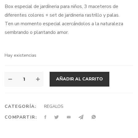
precio
precio
Box especial de jardíneria para niños, 3 maceteros de
original
actual
diferentes colores + set de jardineria rastrillo y palas.
era:
es:
Ten un momento especial acercándolos a la naturaleza
$14.000.
$8.000.
sembrando o plantando amor.
Hay existencias
AÑADIR AL CARRITO
CATEGORÍA:
REGALOS
COMPARTIR: