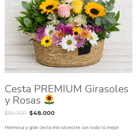
Cesta PREMIUM Girasoles
y Rosas
El
El
$
56.000
$
48.000
precio
precio
Hermosa y gran cesta mix silvestre con todo lo mejor
original
actual