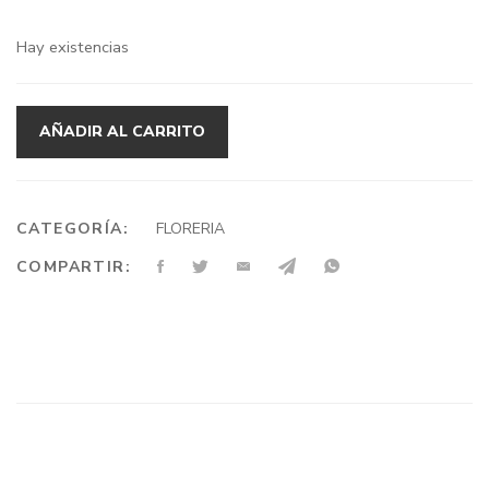
era:
es:
Hay existencias
$56.000.
$48.000.
AÑADIR AL CARRITO
CATEGORÍA:
FLORERIA
COMPARTIR: