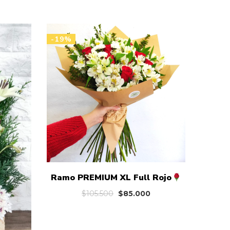
-19%
-10%
Ramo PREMIUM XL Full Rojo
El
El
$
105.500
$
85.000
precio
precio
original
actual
Ce
era:
es: