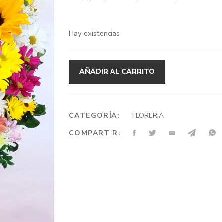
era:
es:
$105.500.
$82.000.
Hay existencias
AÑADIR AL CARRITO
CATEGORÍA:
FLORERIA
COMPARTIR: