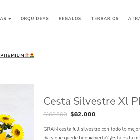
AS
ORQUÍDEAS
REGALOS
TERRARIOS
ATR
 PREMIUM
Cesta Silvestre Xl
El
El
$
105.500
$
82.000
precio
precio
GRAN cesta full silvestre con todo lo mej
original
actual
día y que quede boquiabierta? ¡Esta es la me