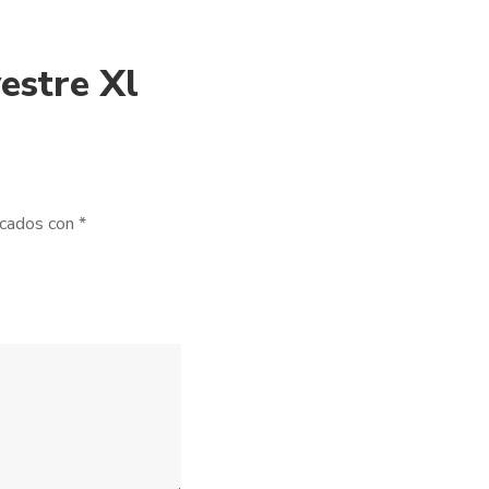
estre Xl
rcados con
*