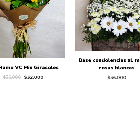
Base condolencias xL 
Ramo VC Mix Girasoles
rosas blancas
El
El
$
36.000
$
32.000
$
36.000
precio
precio
original
actual
era:
es:
$36.000.
$32.000.