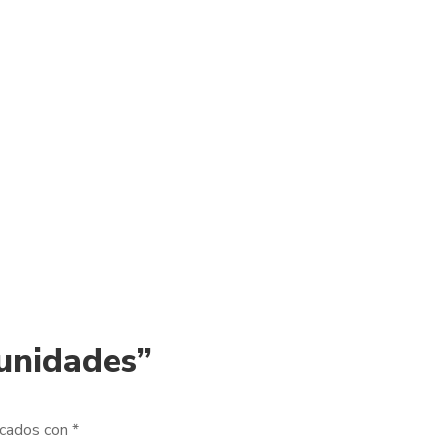
 unidades”
rcados con
*