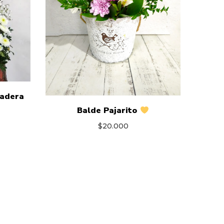
Ramo 
madera
Balde Pajarito
$
20.000