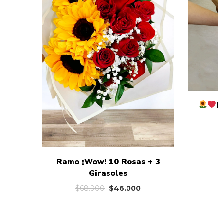
Ramo ¡Wow! 10 Rosas + 3
Girasoles
El
El
$
68.000
$
46.000
precio
precio
original
actual