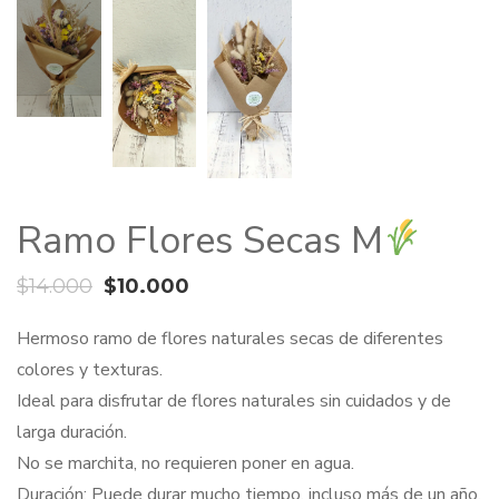
Ramo Flores Secas M
El
El
$
14.000
$
10.000
precio
precio
Hermoso ramo de flores naturales secas de diferentes
original
actual
colores y texturas.
era:
es:
Ideal para disfrutar de flores naturales sin cuidados y de
$14.000.
$10.000.
larga duración.
No se marchita, no requieren poner en agua.
Duración: Puede durar mucho tiempo, incluso más de un año.