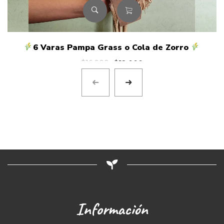
6 Varas Pampa Grass o Cola de Zorro
El
El
$
16.000
$
12.000
precio
precio
original
actual
era:
es:
$16.000.
$12.000.
Información